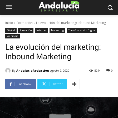
Inicio
Formación
La evolución del marketing: Inbound Marketing
Digital
Formación
Internet
Marketing
Transformación Digital
Webinars
La evolución del marketing:
Inbound Marketing
By
AndaluciaRedaccion
agosto 2, 2020
5244
0
Facebook
Twitter