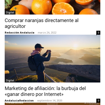
Digital
Comprar naranjas directamente al
agricultor
Redacción Andalucía
-
marzo 26, 2022
0
Digital
Marketing de afiliación: la burbuja del
«ganar dinero por Internet»
AndaluciaRedaccion
-
septiembre 14, 2020
0