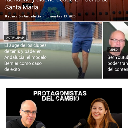
Santa María
Redacción Andalucía
-
noviembre 13, 2025
ACTUALIDAD
El auge de los clubes
VIDEO
de tenis y pádel en
Andalucía: el modelo
Ser Youtub
Bernier como caso
poder tra
de éxito
del conten