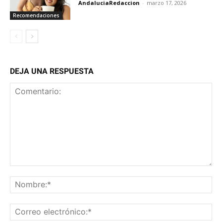
AndaluciaRedaccion
-
marzo 17, 2026
Recomendaciones
DEJA UNA RESPUESTA
Comentario:
No
Co
ele