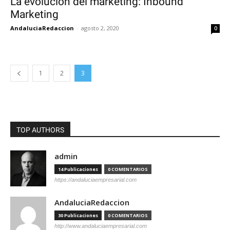
La evolución del marketing: Inbound
Marketing
AndaluciaRedaccion
-
agosto 2, 2020
0
1
2
3
TOP AUTHORS
admin
14 Publicaciones
0 COMENTARIOS
https://andaluciaempresarial.com
AndaluciaRedaccion
30 Publicaciones
0 COMENTARIOS
http://www.andaluciaempresarial.com